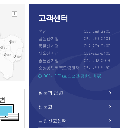
고객센터
본점
052-289-2300
남울산지점
052-283-0101
동울산지점
052-281-8100
서울산지점
052-285-8100
중울산지점
052-212-0013
소상공인행복드림센터
052-283-8390
9:00~16:30 (토·일요일/공휴일 휴무)
질문과 답변
변
신문고
클린신고센터