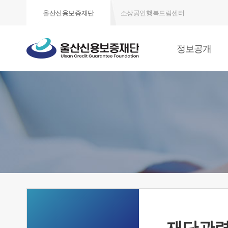
울산신용보증재단
소상공인행복드림센터
정보공개
재단관련