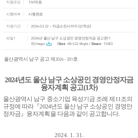
지원규모
150억원
시행여부
시행완료
지원기간
2024.02.22 ~ 자금소진시까지 (선착순)
파일1
2024년 울산 남구 소상공인 경영안정자금 공고문(1
차).hwpx
(
Size
: 69.522 Kbyte /
Down
: 1560)
2024 - 201
울산광역시 남구 공고 제
호
2024
년도 울산 남구 소상공인 경영안정자금
융자계획 공고
(1
차
)
울산광역시 남구 중소기업 육성기금 조례 제
11
조의
규정에 따라
『
2024
년도 울산 남구 소상공인 경영안
정자금
』
융자계획을 다음과 같이 공고합니다
.
2024. 1. 31.