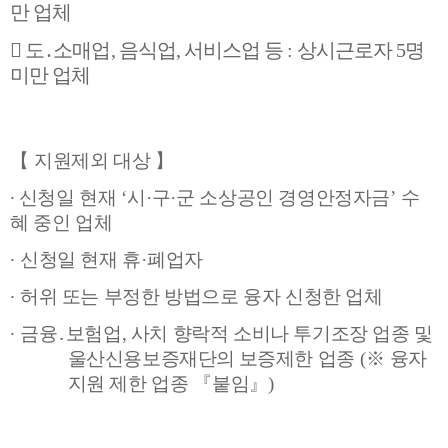
만 업체

도
․
소매업
,
음식업
,
서비스업 등
:
상시근로자
5
명
미만 업체
【
지원제외 대상
】
∙
신청일 현재
‘
시
·
구
·
군 소상공인 경영안정자금
’
수
혜 중인 업체
∙
신청일 현재 휴
·
폐업자
∙
허위 또는 부정한 방법으로 융자 신청한 업체
∙
금융
․
보험업
,
사치 향락적 소비나 투기조장 업종 및
울산신용보증재단의
보증제한 업종
(
※
융자
지원 제한 업종
『
붙임
』
)