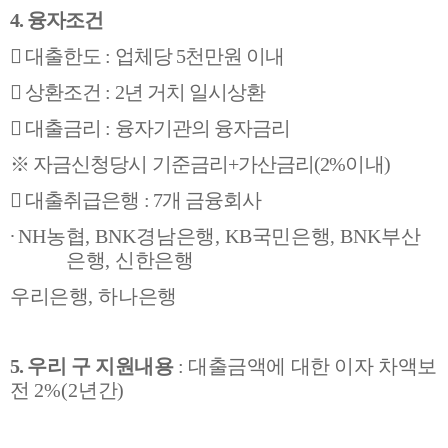
4.
융자조건

대출한도
:
업체당
5
천만원 이내

상환조건
: 2
년 거치 일시상환

대출금리
:
융자기관의 융자금리
※
자금신청당시 기준금리
+
가산금리
(2%
이내
)

대출취급은행
: 7
개 금융회사
∙
NH
농협
, BNK
경남은행
, KB
국민은행
BNK
부산
,
은행
,
신한은행
우리은행
,
하나은행
5.
우리 구 지원내용
:
대출금액에 대한 이자 차액보
전
2%(2
년간
)