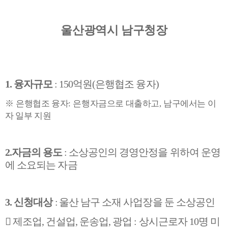
울산광역시 남구청장
1.
융자규모
: 150
억원
(
은행협조 융자
)
※
은행협조 융자
:
은행자금으로 대출하고
,
남구에서는 이
자 일부 지원
2.
자금의 용도
:
소상공인의 경영안정을 위하여 운영
에 소요되는 자금
3.
신청대상
:
울산 남구 소재 사업장을 둔 소상공인

제조업
,
건설업
,
운송업
,
광업
:
상시근로자
10
명 미