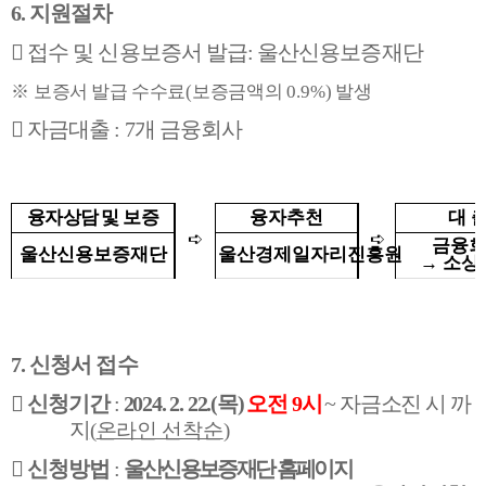
6.
지원절차

접수 및 신용보증서 발급
:
울산신용보증재단
※
보증서 발급 수수료
(
보증금액의
0.9%)
발생

자금대출
: 7
개 금융회사
융자상담
및
보증
융자추천
대 
➪
➪
금융
울산신용보증재단
울산경제일자리진흥원
→
소상
7.
신청서 접수

신청기간
:
2024. 2. 22.(
목
)
오전
9
시
~
자금소진 시 까
지
(
온라인 선착순
)

신청방법
:
울산신용보증재단 홈페이지