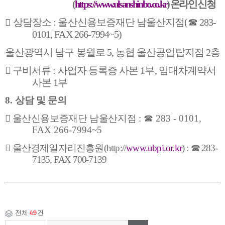
(
https://www.ulsanshinbo.co.kr
)
온라인 신청
상담장소
:
울산신용보증재단 남울산지점
(
☎
283
-

0101, FAX 266-7994~5)
울산광역시 남구 봉월로
5,
농협 울산공업탑지점
2
층

구비서류
:
사업자 등록증 사본
1
부
,
임대차계약서
사본
1
부
8.
상담 및 문의

울산신용보증재단 남울산지점
:
☎
283 - 0101,
FAX 266-7994~5

울산경제일자리진흥원
(http://
www.ubpi.or.kr
) :
☎
283
-
7135, FAX 700
-
7139
전체
49
건