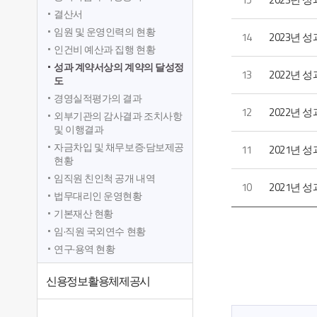
결산서
임원 및 운영인력의 현황
14
2023년 
인건비 예산과 집행 현황
성과 계약서상의 계약의 달성정
13
2022년
도
경영실적평가의 결과
12
2022년 
외부기관의 감사결과 조치사항
및 이행결과
자금차입 및 채무보증·담보제공
11
2021년
현황
임직원 친인척 공개 내역
10
2021년 
법무대리인 운영현황
기본재산 현황
임·직원 국외연수 현황
연구·용역 현황
신용정보활용체제공시