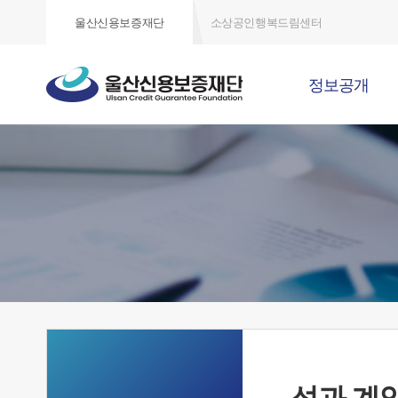
울산신용보증재단
소상공인행복드림센터
정보공개
성과 계